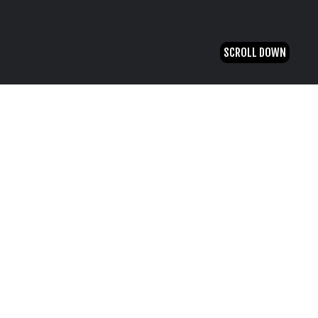
SCROLL DOWN
Woo Roll Out
FORMAÇÃO
De lançamento de nova operadora de
telecomunicações, mais de 170 Formandos
envolvidos.