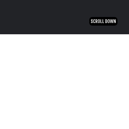
SCROLL DOWN
EDP Light
VIDEO LEARNING
Demonstrativo de nova plataforma de
gestão comercial.