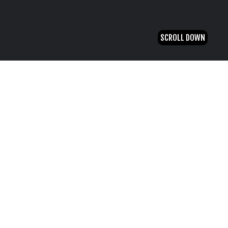
SCROLL DOWN
Energia Solar
E-LEARNING
Animado adaptado a cliente sobre produto
comercial específico e respetiva tecnologia.